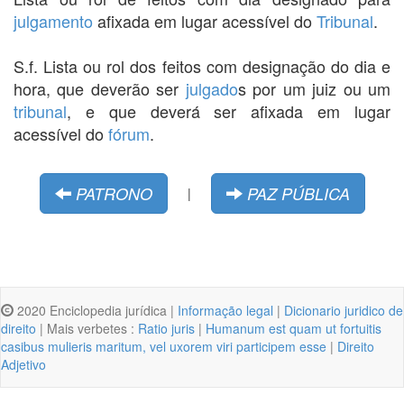
julgamento
afixada em lugar acessível do
Tribunal
.
S.f. Lista ou rol dos feitos com designação do dia e
hora, que deverão ser
julgado
s por um juiz ou um
tribunal
, e que deverá ser afixada em lugar
acessível do
fórum
.
PATRONO
PAZ PÚBLICA
|
2020 Enciclopedia jurídica |
Informação legal
|
Dicionario juridico de
direito
| Mais verbetes :
Ratio juris
|
Humanum est quam ut fortuitis
casibus mulieris maritum, vel uxorem viri participem esse
|
Direito
Adjetivo