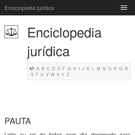
Enciclopedia juridica
Enciclopedia
jurídica
A
B
C
D
E
F
G
H
I
J
K
L
M
N
O
P
Q
R
S
T
U
V
W
X
Y
Z
PAUTA
Lista ou rol de feitos com dia designado para