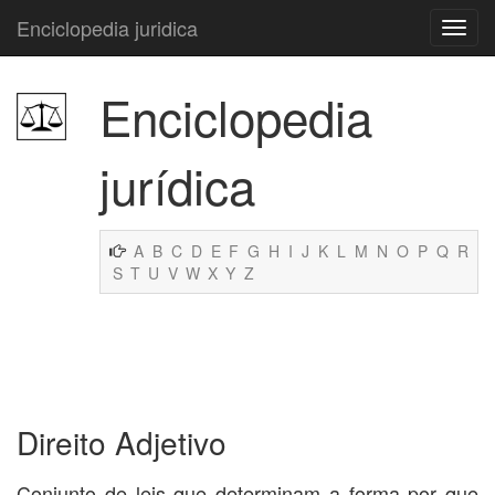
Enciclopedia juridica
Enciclopedia
jurídica
A
B
C
D
E
F
G
H
I
J
K
L
M
N
O
P
Q
R
S
T
U
V
W
X
Y
Z
Direito Adjetivo
Conjunto de leis que determinam a forma por que