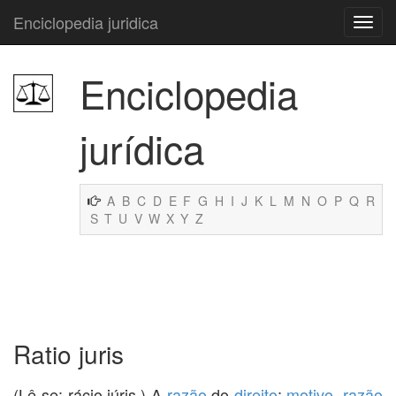
Enciclopedia juridica
Enciclopedia
jurídica
A
B
C
D
E
F
G
H
I
J
K
L
M
N
O
P
Q
R
S
T
U
V
W
X
Y
Z
Ratio juris
(Lê-se: rácio iúris.) A
razão
do
direito
;
motivo
,
razão