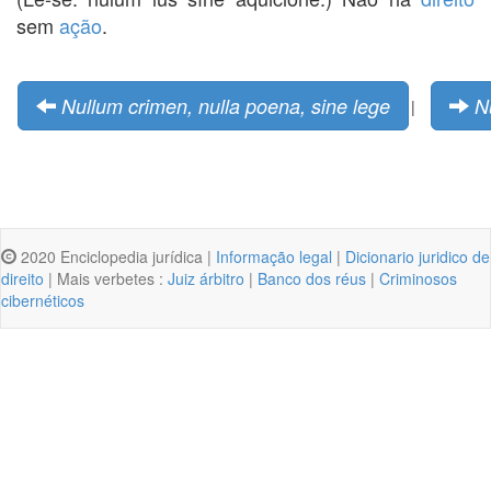
sem
ação
.
Nullum crimen, nulla poena, sine lege
Nu
|
2020 Enciclopedia jurídica |
Informação legal
|
Dicionario juridico de
direito
| Mais verbetes :
Juiz árbitro
|
Banco dos réus
|
Criminosos
cibernéticos