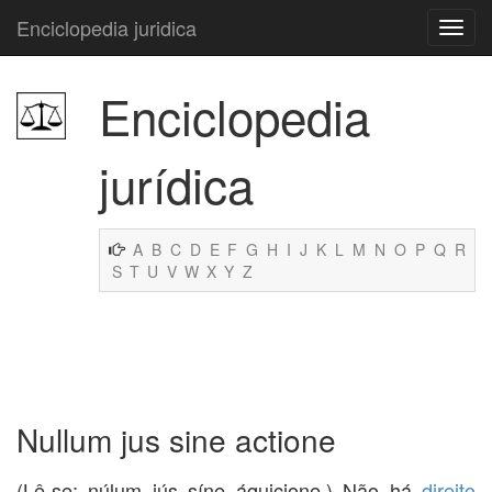
Enciclopedia juridica
Enciclopedia
jurídica
A
B
C
D
E
F
G
H
I
J
K
L
M
N
O
P
Q
R
S
T
U
V
W
X
Y
Z
Nullum jus sine actione
(Lê-se: núlum iús síne áquicione.) Não há
direito