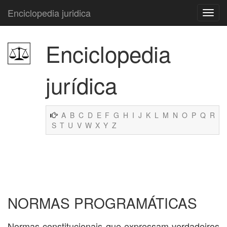
Enciclopedia juridica
Enciclopedia
jurídica
A
B
C
D
E
F
G
H
I
J
K
L
M
N
O
P
Q
R
S
T
U
V
W
X
Y
Z
NORMAS PROGRAMÁTICAS
Normas constitucionais que expressam verdadeiros