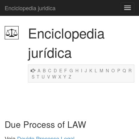
Enciclopedia juridica
Enciclopedia
jurídica
A
B
C
D
E
F
G
H
I
J
K
L
M
N
O
P
Q
R
S
T
U
V
W
X
Y
Z
Due Process of LAW
Veja
Devido Processo Legal
.