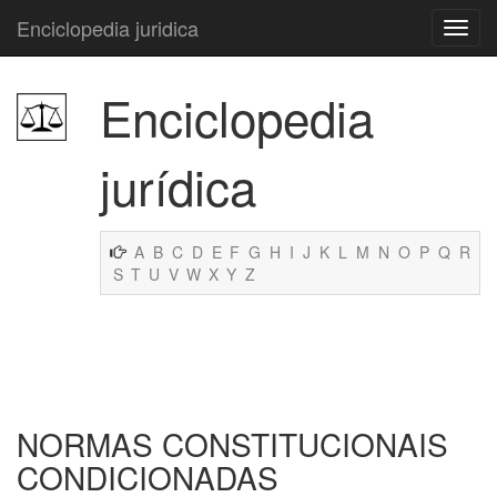
Enciclopedia juridica
Enciclopedia
jurídica
A
B
C
D
E
F
G
H
I
J
K
L
M
N
O
P
Q
R
S
T
U
V
W
X
Y
Z
NORMAS CONSTITUCIONAIS
CONDICIONADAS