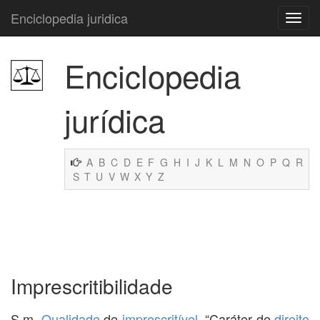
Enciclopedia juridica
Enciclopedia
jurídica
A
B
C
D
E
F
G
H
I
J
K
L
M
N
O
P
Q
R
S
T
U
V
W
X
Y
Z
Imprescritibilidade
S.m.
Qualidade
de
imprescritível
. “Caráter de
direito