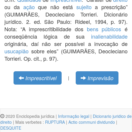
ou da
ação
que não está
sujeito
a prescrição”
(GUIMARÃES, Deocleciano Torrieri. Dicionário
jurídico. 2. ed. São Paulo: Rideel, 1994, p. 97).
Nota: “A imprescritibilidade dos
bens públicos
é
conseqüência lógica de sua
inalienabilidade
originária, daí não ser possível a invocação de
usucapião
sobre eles” (GUIMARÃES, Deocleciano
Torrieri. Op. cit., p. 97).
Imprescritível
Imprevisão
|
2020 Enciclopedia jurídica |
Informação legal
|
Dicionario juridico de
direito
| Mais verbetes :
RUPTURA
|
Actio communi dividundo
|
DESQUITE