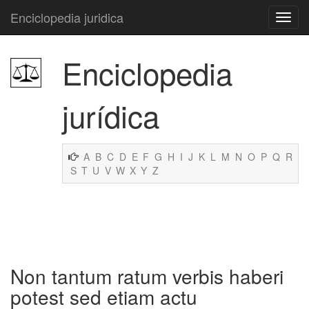
Enciclopedia juridica
Enciclopedia
jurídica
A
B
C
D
E
F
G
H
I
J
K
L
M
N
O
P
Q
R
S
T
U
V
W
X
Y
Z
Non tantum ratum verbis haberi
potest sed etiam actu