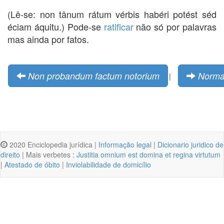
(Lê-se: non tânum rátum vérbis habéri potést séd
éciam áquitu.) Pode-se
ratificar
não só por palavras
mas ainda por fatos.
Non probandum factum notorium
Norm
|
2020 Enciclopedia jurídica |
Informação legal
|
Dicionario juridico de
direito
| Mais verbetes :
Justitia omnium est domina et regina virtutum
|
Atestado de óbito
|
Inviolabilidade de domicílio