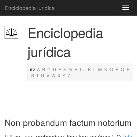
Enciclopedia juridica
Enciclopedia
jurídica
A
B
C
D
E
F
G
H
I
J
K
L
M
N
O
P
Q
R
S
T
U
V
W
X
Y
Z
Non probandum factum notorium
(Lê-se: non probândum fáquitum notórum.) O
fato