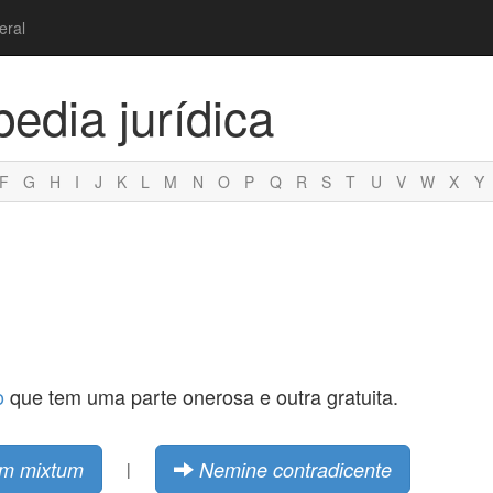
eral
pedia jurídica
F
G
H
I
J
K
L
M
N
O
P
Q
R
S
T
U
V
W
X
Y
o
que tem uma parte onerosa e outra gratuita.
um mixtum
Nemine contradicente
|