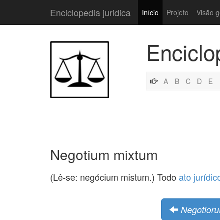
Enciclopedia juridica
Início
Projeto
Visão g
Enciclo
A
B
C
D
E
Negotium mixtum
(Lê-se: negócium mistum.) Todo
ato jurídic
Negotior