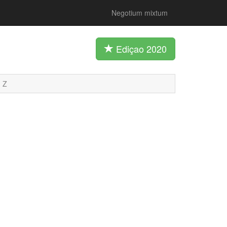
Negotium mixtum
Ediçao 2020
Z