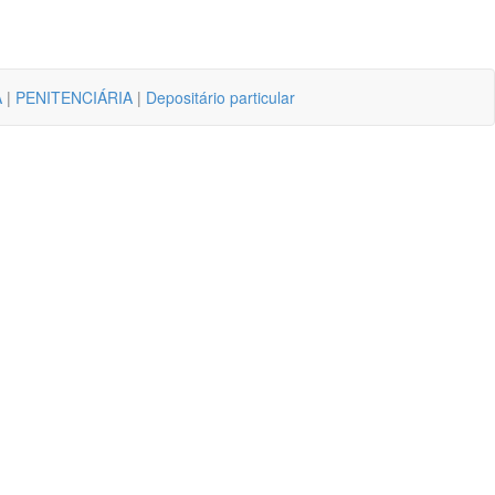
A
|
PENITENCIÁRIA
|
Depositário particular