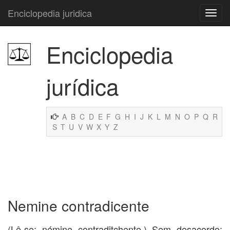
Enciclopedia juridica
Enciclopedia
jurídica
A
B
C
D
E
F
G
H
I
J
K
L
M
N
O
P
Q
R
S
T
U
V
W
X
Y
Z
Nemine contradicente
(Lê-se: némine contraditchente.) Sem desacordo;