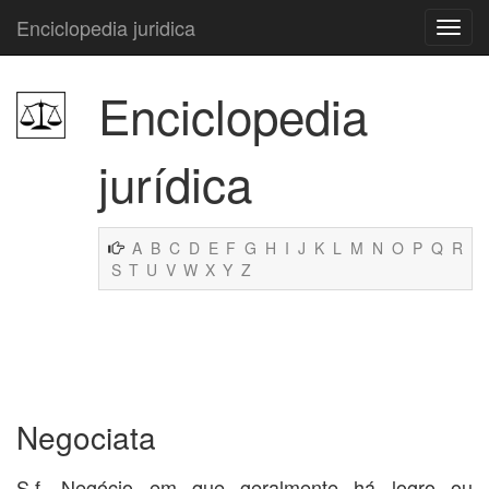
Enciclopedia juridica
Enciclopedia
jurídica
A
B
C
D
E
F
G
H
I
J
K
L
M
N
O
P
Q
R
S
T
U
V
W
X
Y
Z
Negociata
S.f. Negócio em que geralmente há logro ou