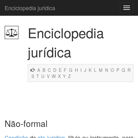
Enciclopedia juridica
Enciclopedia
jurídica
A
B
C
D
E
F
G
H
I
J
K
L
M
N
O
P
Q
R
S
T
U
V
W
X
Y
Z
Não-formal
Condição
do
ato jurídico
, título ou instrumento, para