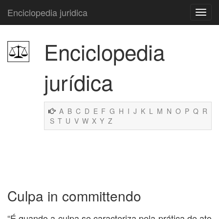
Enciclopedia juridica
Enciclopedia
jurídica
A
B
C
D
E
F
G
H
I
J
K
L
M
N
O
P
Q
R
S
T
U
V
W
X
Y
Z
Culpa in committendo
“É quando a culpa se caracteriza pela prática de ato