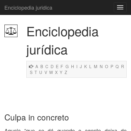
Enciclopedia juridica
Enciclopedia
jurídica
A
B
C
D
E
F
G
H
I
J
K
L
M
N
O
P
Q
R
S
T
U
V
W
X
Y
Z
Culpa in concreto
Aquela “que se dá quando o agente deixa de