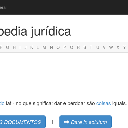
eral
pedia jurídica
F
G
H
I
J
K
L
M
N
O
P
Q
R
S
T
U
V
W
X
Y
do
lati- no que significa: dar e perdoar são
coisas
iguais.
OS DOCUMENTOS
Dare in solutum
|