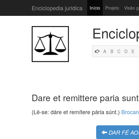
Enciclopedia juridica
Início
Projeto
Visão g
Enciclo
A
B
C
D
E
Dare et remittere paria sunt
(Lê-se: dáre et remítere pária súnt.)
Brocar
DAR FÉ A