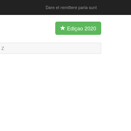
Dare et remittere paria sunt
Ediçao 2020
Z