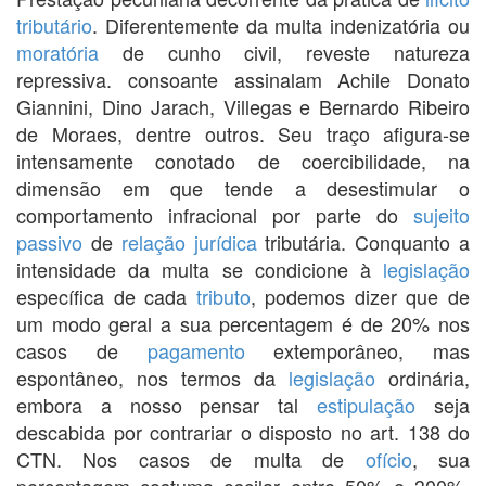
tributário
. Diferentemente da multa indenizatória ou
moratória
de cunho civil, reveste natureza
repressiva. consoante assinalam Achile Donato
Giannini, Dino Jarach, Villegas e Bernardo Ribeiro
de Moraes, dentre outros. Seu traço afigura-se
intensamente conotado de coercibilidade, na
dimensão em que tende a desestimular o
comportamento infracional por parte do
sujeito
passivo
de
relação jurídica
tributária. Conquanto a
intensidade da multa se condicione à
legislação
específica de cada
tributo
, podemos dizer que de
um modo geral a sua percentagem é de 20% nos
casos de
pagamento
extemporâneo, mas
espontâneo, nos termos da
legislação
ordinária,
embora a nosso pensar tal
estipulação
seja
descabida por contrariar o disposto no art. 138 do
CTN. Nos casos de multa de
ofício
, sua
percentagem costuma oscilar entre 50% e 300%,