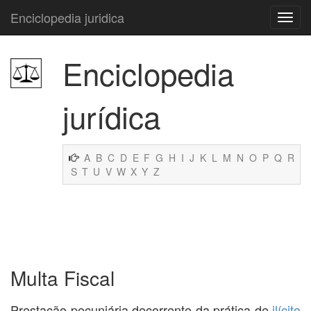
Enciclopedia juridica
Enciclopedia
jurídica
A
B
C
D
E
F
G
H
I
J
K
L
M
N
O
P
Q
R
S
T
U
V
W
X
Y
Z
Multa Fiscal
Prestação pecuniária decorrente da prática de
ilícito