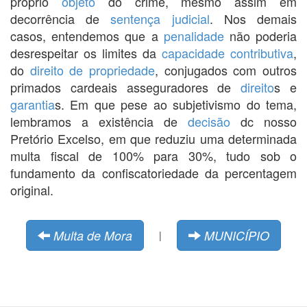
próprio
objeto
do crime, mesmo assim em
decorrência de
sentença
judicial
. Nos demais
casos, entendemos que a
penalidade
não poderia
desrespeitar os limites da
capacidade contributiva
,
do
direito de propriedade
, conjugados com outros
primados cardeais asseguradores de
direito
s e
garantia
s. Em que pese ao subjetivismo do tema,
lembramos a existência de
decisão
dc nosso
Pretório Excelso, em que reduziu uma determinada
multa fiscal de 100% para 30%, tudo sob o
fundamento da confiscatoriedade da percentagem
original.
Multa de Mora
MUNICÍPIO
|