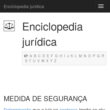
Enciclopedia juridica
Enciclopedia
jurídica
A
B
C
D
E
F
G
H
I
J
K
L
M
N
O
P
Q
R
S
T
U
V
W
X
Y
Z
MEDIDA DE SEGURANÇA
Determinação
que o juiz na
sentença
impõe ao réu,