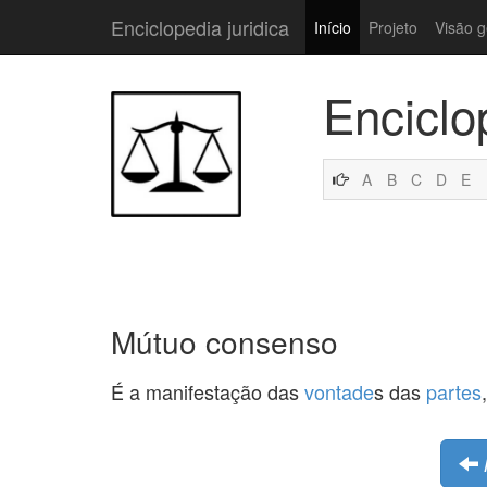
Enciclopedia juridica
Início
Projeto
Visão g
Enciclo
A
B
C
D
E
Mútuo consenso
É a manifestação das
vontade
s das
partes