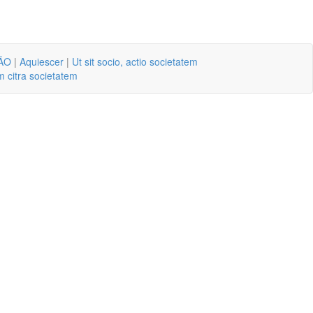
ÃO
|
Aquiescer
|
Ut sit socio, actio societatem
m citra societatem