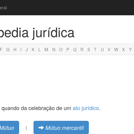
eral
pedia jurídica
F
G
H
I
J
K
L
M
N
O
P
Q
R
S
T
U
V
W
X
Y
, quando da celebração de um
ato jurídico
.
Mútuo
Mútuo mercantil
|