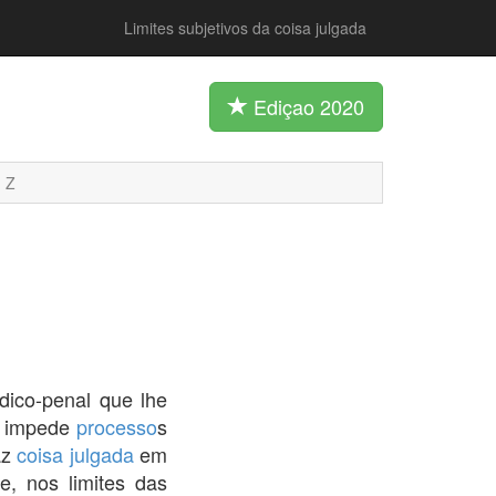
Limites subjetivos da coisa julgada
Ediçao 2020
Z
ídico-penal que lhe
e impede
processo
s
az
coisa julgada
em
e, nos limites das