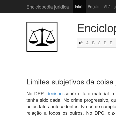
Enciclopedia juridica
Início
Projeto
Visão g
Enciclo
A
B
C
D
E
Limites subjetivos da coisa
No DPP,
decisão
sobre o fato material i
tenha sido dada. No crime progressivo, 
pelos fatos antecedentes. No crime compl
relação a todos os outros. No DPC, diz