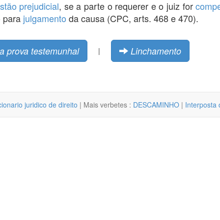
stão prejudicial
, se a parte o requerer e o juiz for
compe
o para
julgamento
da causa (CPC, arts. 468 e 470).
da prova testemunhal
Linchamento
|
cionario juridico de direito
| Mais verbetes :
DESCAMINHO
|
Interposta