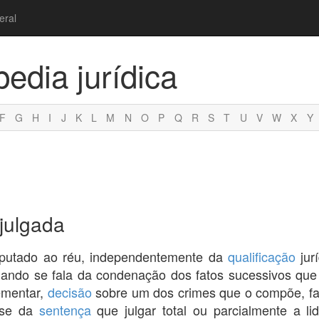
eral
pedia jurídica
F
G
H
I
J
K
L
M
N
O
P
Q
R
S
T
U
V
W
X
Y
 julgada
mputado ao réu, independentemente da
qualificação
jur
quando se fala da condenação dos fatos sucessivos qu
ementar,
decisão
sobre um dos crimes que o compõe, f
-se da
sentença
que julgar total ou parcialmente a lid