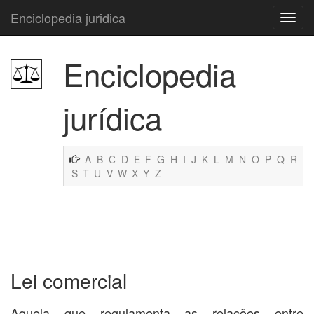
Enciclopedia juridica
Enciclopedia
jurídica
A
B
C
D
E
F
G
H
I
J
K
L
M
N
O
P
Q
R
S
T
U
V
W
X
Y
Z
Lei comercial
Aquela que regulamenta as relações entre