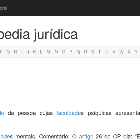
eral
pedia jurídica
F
G
H
I
J
K
L
M
N
O
P
Q
R
S
T
U
V
W
X
Y
do
da pessoa cujas
faculdade
s psíquicas apresent
dade
s mentais. Comentário: O
artigo
26 do CP diz: “É