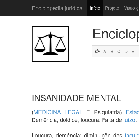
Enciclopedia juridica
Início
Projeto
Visão g
Enciclo
A
B
C
D
E
INSANIDADE MENTAL
(
MEDICINA LEGAL
E Psiquiatria)
Esta
Demência, doidice, loucura. Falta de
juízo
.
Loucura, demência; diminuição das
facul