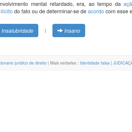
volvimento mental retardado, era, ao tempo da
aç
r
ilícito
do fato ou de determinar-se de
acordo
com esse e
Insalubridade
Insano
|
cionario juridico de direito
| Mais verbetes :
Identidade falsa
|
JUDICAÇ