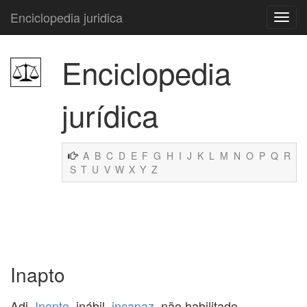
Enciclopedia juridica
Enciclopedia
jurídica
A
B
C
D
E
F
G
H
I
J
K
L
M
N
O
P
Q
R
S
T
U
V
W
X
Y
Z
Inapto
Adj.
Inepto
, inábil,
incapaz
, não habilitado.