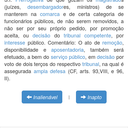
(juízes,
desembargador
es, ministros) de se
manterem na
comarca
e de certa categoria de
funcionários públicos, de não serem removidos, a
não ser por seu próprio pedido, por promoção
aceita, ou
decisão
do
tribunal
competente
, por
interesse
público. Comentário: O ato de
remoção
,
disponibilidade e
aposentadoria
, também será
efetuado, a bem do
serviço público
, em
decisão
por
voto de dois terços do respectivo
tribunal
, na qual é
assegurada
ampla defesa
(CF, arts. 93,VIII, e 96,
II).
Inalienável
Inapto
|