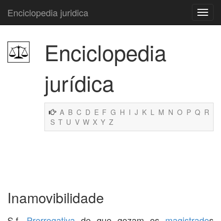
Enciclopedia juridica
Enciclopedia
jurídica
A
B
C
D
E
F
G
H
I
J
K
L
M
N
O
P
Q
R
S
T
U
V
W
X
Y
Z
Inamovibilidade
S.f.
Prerrogativa
de que gozam os
magistrado
s