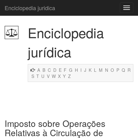
Enciclopedia juridica
Enciclopedia
jurídica
A
B
C
D
E
F
G
H
I
J
K
L
M
N
O
P
Q
R
S
T
U
V
W
X
Y
Z
Imposto sobre Operações
Relativas à Circulação de