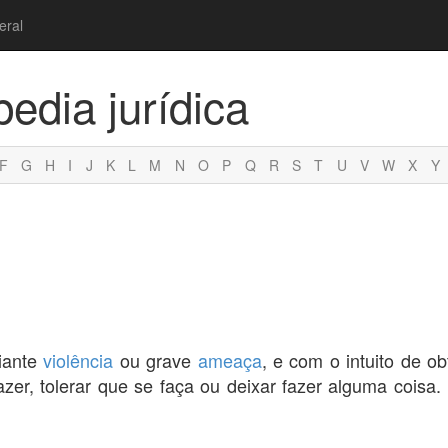
eral
pedia jurídica
F
G
H
I
J
K
L
M
N
O
P
Q
R
S
T
U
V
W
X
Y
iante
violência
ou grave
ameaça
, e com o intuito de ob
zer, tolerar que se faça ou deixar fazer alguma coisa