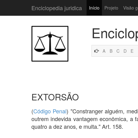
Enciclopedia juridica
Início
Projeto
Visão g
Enciclo
A
B
C
D
E
EXTORSÃO
(
Código Penal
) "Constranger alguém, med
outrem indevida vantagem econômica, a fa
quatro a dez anos, e multa." Art. 158.