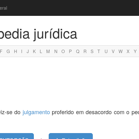
eral
pedia jurídica
F
G
H
I
J
K
L
M
N
O
P
Q
R
S
T
U
V
W
X
Y
Diz-se do
julgamento
proferido em desacordo com o ped