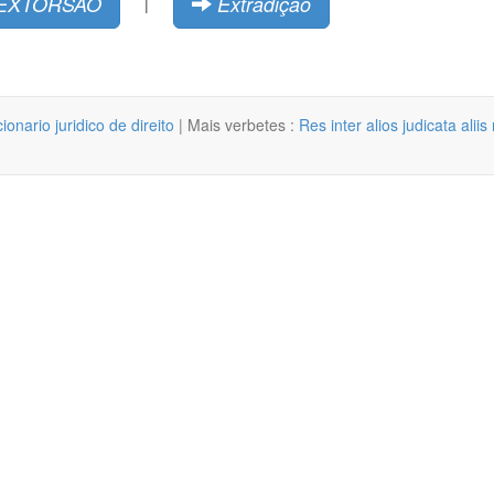
EXTORSÃO
Extradição
|
cionario juridico de direito
| Mais verbetes :
Res inter alios judicata ali