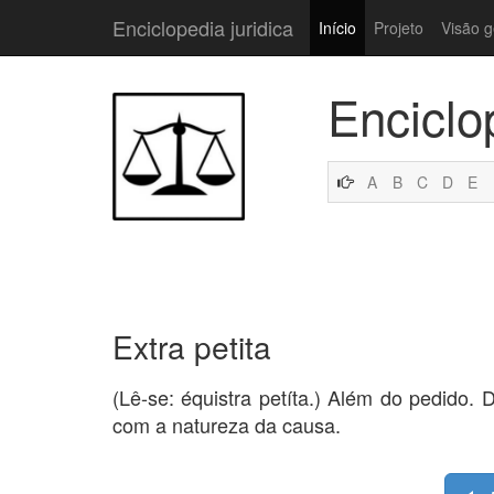
Enciclopedia juridica
Início
Projeto
Visão g
Enciclo
A
B
C
D
E
Extra petita
(Lê-se: équistra petíta.) Além do pedido. 
com a natureza da causa.