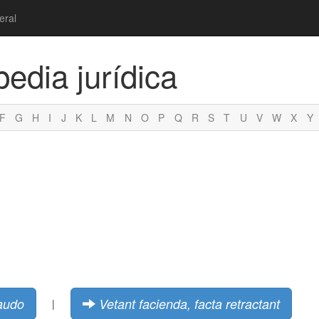
eral
pedia jurídica
F
G
H
I
J
K
L
M
N
O
P
Q
R
S
T
U
V
W
X
Y
laudo
Vetant facienda, facta retractant
|