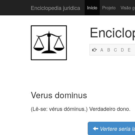
Enciclopedia juridica
Início
Projeto
Visão g
Enciclo
A
B
C
D
E
Verus dominus
(Lê-se: vérus dóminus.) Verdadeiro dono.
Vertere seria 