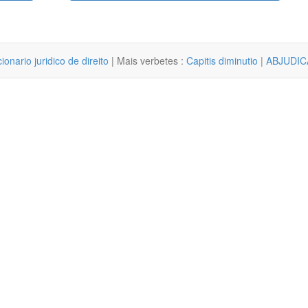
cionario juridico de direito
| Mais verbetes :
Capitis diminutio
|
ABJUDI