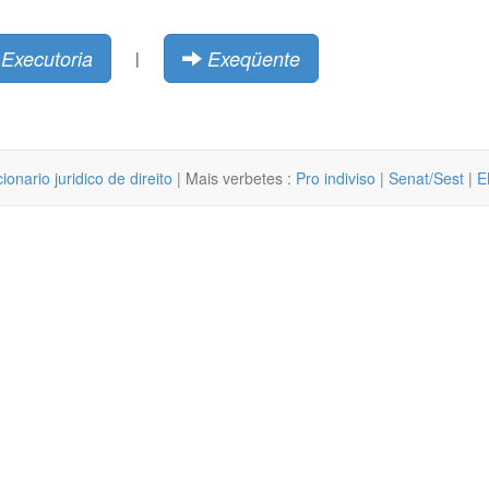
Executoria
Exeqüente
|
cionario juridico de direito
| Mais verbetes :
Pro indiviso
|
Senat/Sest
|
E