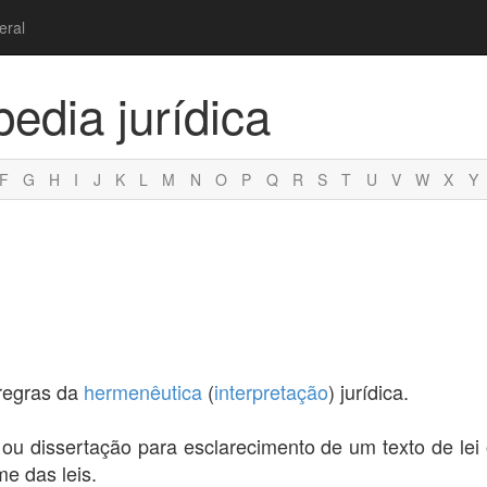
eral
pedia jurídica
F
G
H
I
J
K
L
M
N
O
P
Q
R
S
T
U
V
W
X
Y
 regras da
hermenêutica
(
interpretação
) jurídica.
o ou dissertação para esclarecimento de um texto de le
e das leis.