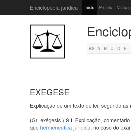
Enciclopedia juridica
Início
Projeto
Visão g
Enciclo
A
B
C
D
E
EXEGESE
Explicação de um texto de lei, segundo as
(Gr. exégesis.) S.f. Explicação, comentári
que
hermenêutica jurídica
, no caso do exam