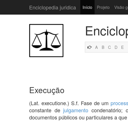
Enciclopedia juridica
Início
Projeto
Visão g
Enciclo
A
B
C
D
E
Execução
(Lat. executione.) S.f. Fase de um
proces
constante de
julgamento
condenatório; c
documentos públicos ou particulares a que a