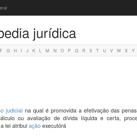
eral
pedia jurídica
F
G
H
I
J
K
L
M
N
O
P
Q
R
S
T
U
V
W
X
Y
so
judicial
na qual é promovida a efetivação das penas c
álculo ou avaliação de dívida líquida e certa, proc
 lei atribui
ação
executórá