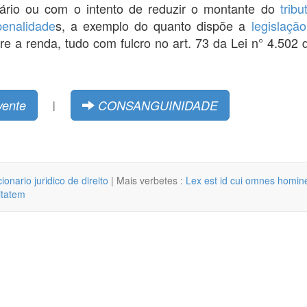
tário ou com o intento de reduzir o montante do
tribu
penalidade
s, a exemplo do quanto dispõe a
legislação
e a renda, tudo com fulcro no art. 73 da Lei n° 4.502
vente
CONSANGUINIDADE
|
cionario juridico de direito
| Mais verbetes :
Lex est id cui omnes homine
litatem