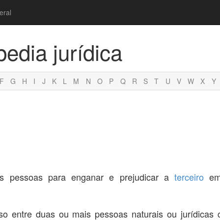
eral
pedia jurídica
F
G
H
I
J
K
L
M
N
O
P
Q
R
S
T
U
V
W
X
Y
s pessoas para enganar e prejudicar a
terceiro
em 
o entre duas ou mais pessoas naturais ou jurídicas