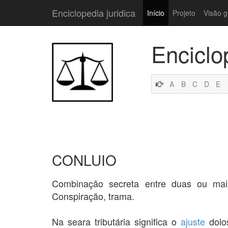
Enciclopedia juridica
Início
Projeto
Visão g
Enciclo
A
B
C
D
E
CONLUIO
Combinação secreta entre duas ou mai
Conspiração, trama.
Na seara tributária significa o
ajuste
dolos