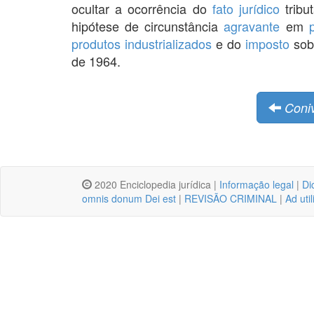
ocultar a ocorrência do
fato jurídico
tribu
hipótese de circunstância
agravante
em
produtos industrializados
e do
imposto
sobr
de 1964.
Coni
2020 Enciclopedia jurídica |
Informação legal
|
Di
omnis donum Dei est
|
REVISÃO CRIMINAL
|
Ad uti