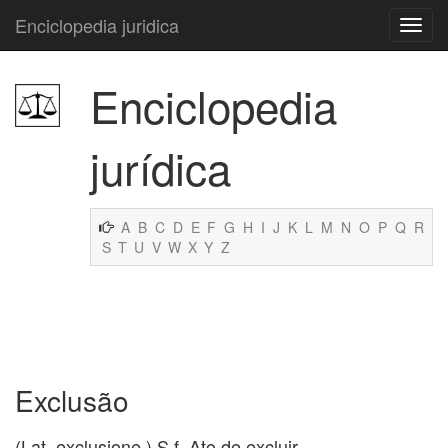
Enciclopedia juridica
Enciclopedia
jurídica
A
B
C
D
E
F
G
H
I
J
K
L
M
N
O
P
Q
R
S
T
U
V
W
X
Y
Z
Exclusão
(Lat. exclusione.) S.f. Ato de excluir.