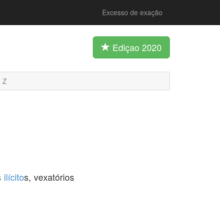
Excesso de exação
Ediçao 2020
Z
s
ilícito
s, vexatórios