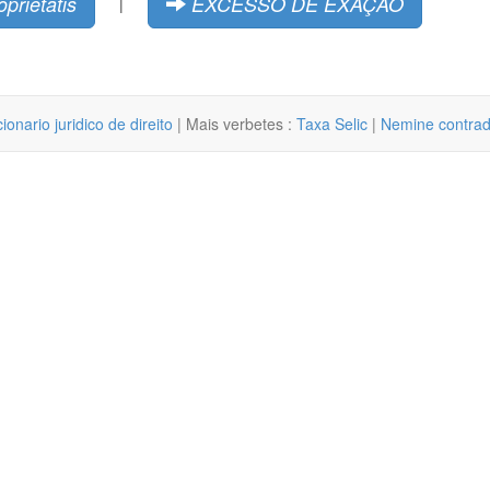
oprietatis
EXCESSO DE EXAÇÃO
|
cionario juridico de direito
| Mais verbetes :
Taxa Selic
|
Nemine contrad