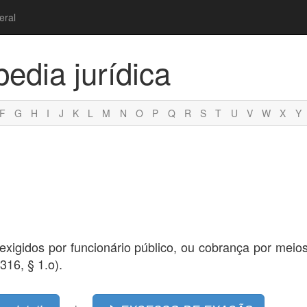
eral
pedia jurídica
F
G
H
I
J
K
L
M
N
O
P
Q
R
S
T
U
V
W
X
Y
 exigidos por funcionário público, ou cobrança por meio
316, § 1.o).