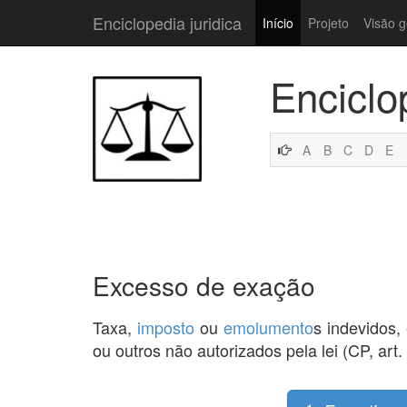
Enciclopedia juridica
Início
Projeto
Visão g
Enciclo
A
B
C
D
E
Excesso de exação
Taxa,
imposto
ou
emolumento
s indevidos,
ou outros não autorizados pela lei (CP, art. 