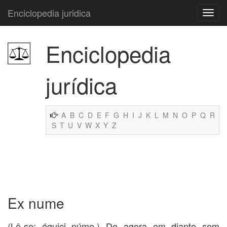
Enciclopedia juridica
Enciclopedia
jurídica
A
B
C
D
E
F
G
H
I
J
K
L
M
N
O
P
Q
R
S
T
U
V
W
X
Y
Z
Ex nume
(Lê-se: équici núme.) De agora em diante sem