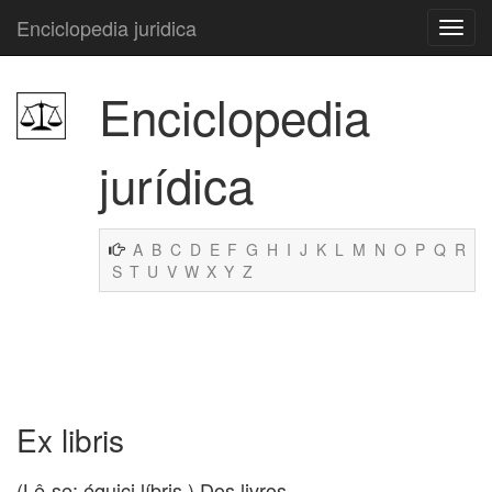
Enciclopedia juridica
Enciclopedia
jurídica
A
B
C
D
E
F
G
H
I
J
K
L
M
N
O
P
Q
R
S
T
U
V
W
X
Y
Z
Ex libris
(Lê-se: équici líbris.) Dos livros.