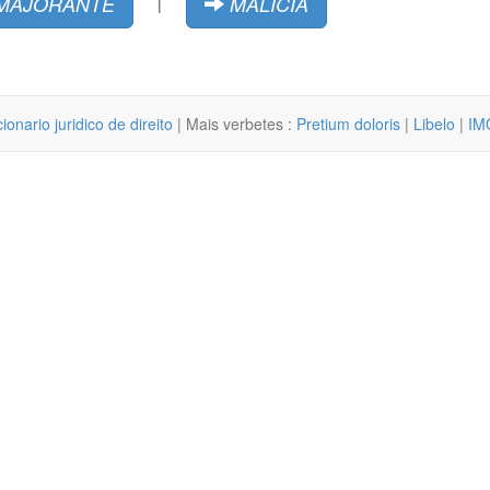
MAJORANTE
MALÍCIA
|
cionario juridico de direito
| Mais verbetes :
Pretium doloris
|
Libelo
|
IM