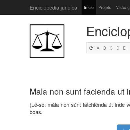
Enciclopedia juridica
Início
Projeto
Visão g
Enciclo
A
B
C
D
E
Mala non sunt facienda ut 
(Lê-se: mála non súnt fatchiênda út índe
boas.