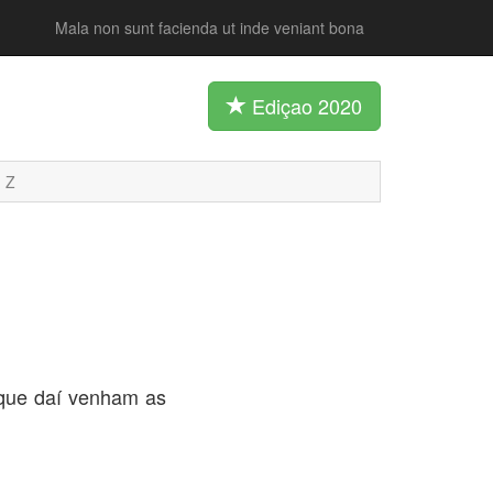
Mala non sunt facienda ut inde veniant bona
Ediçao 2020
Z
que daí venham as