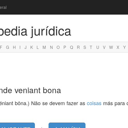
eral
pedia jurídica
F
G
H
I
J
K
L
M
N
O
P
Q
R
S
T
U
V
W
X
Y
inde veniant bona
 véniant bôna.) Não se devem fazer as
coisas
más para 