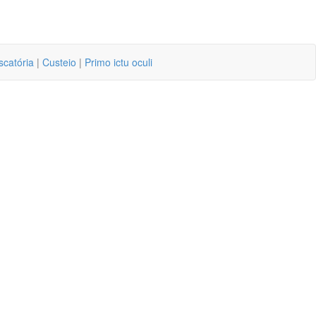
scatória
|
Custeio
|
Primo ictu oculi