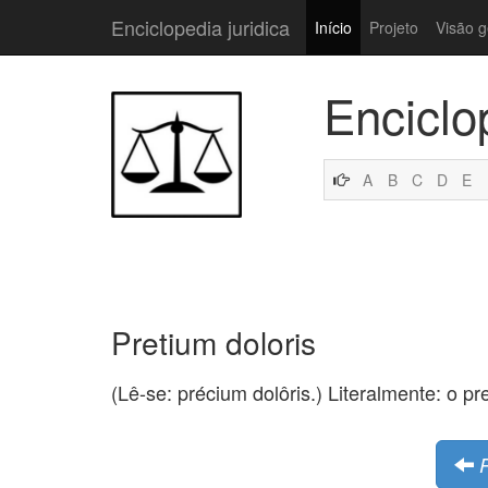
Enciclopedia juridica
Início
Projeto
Visão g
Enciclo
A
B
C
D
E
Pretium doloris
(Lê-se: précium dolôris.) Literalmente: o pr