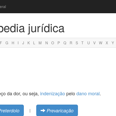
eral
pedia jurídica
F
G
H
I
J
K
L
M
N
O
P
Q
R
S
T
U
V
W
X
Y
eço da dor, ou seja,
indenização
pelo
dano moral
.
Preterdolo
Prevaricação
|