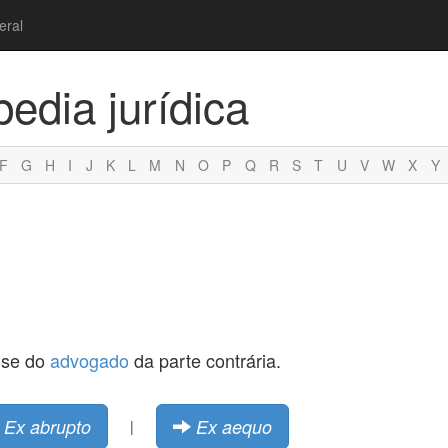
eral
pedia jurídica
F
G
H
I
J
K
L
M
N
O
P
Q
R
S
T
U
V
W
X
Y
z-se do
advogado
da parte contrária.
Ex abrupto
Ex aequo
|