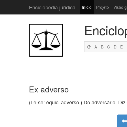
Enciclopedia juridica
Início
Projeto
Visão g
Enciclo
A
B
C
D
E
Ex adverso
(Lê-se: équici advérso.) Do adversário. Di