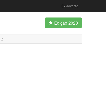
Ex adverso
Ediçao 2020
Z