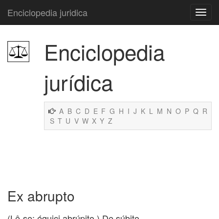
Enciclopedia juridica
Enciclopedia
jurídica
A
B
C
D
E
F
G
H
I
J
K
L
M
N
O
P
Q
R
S
T
U
V
W
X
Y
Z
Ex abrupto
(Lê-se: équici abrúpito.) De súbito.