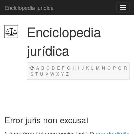
Enciclopedia juridica
Enciclopedia
jurídica
A
B
C
D
E
F
G
H
I
J
K
L
M
N
O
P
Q
R
S
T
U
V
W
X
Y
Z
Error juris non excusat
(Lê-se: érror iúris non equiscúsat.) O
erro de direito