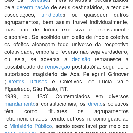
pela
determinação
de seus destinatários, a teor de
associações,
sindicato
s ou quaisquer outros
agrupamentos, bem assim fruível individualmente,
mas não de forma exclusiva e relativamente
disponível. Se acolhido um pleito de índole coletiva
os efeitos alcançam todo universo da respectiva
coletividade, embora o reverso não seja verdadeiro,
ou seja, se adversa a
decisão
remanesce a
possibilidade de
renovação
postulatória, segundo o
autorizado magistério de Ada Pellegrini Grinover
(
Direitos Difusos
e Coletivos, de Lucia Valle
Figueiredo, São Paulo, RT,
1989, pp. 42/3). Contemplados em diversos
mandamento
s constitucionais, os
direito
s coletivos
têm como titulares os agrupamentos
retromencionados, tendo, outrossim, como guardião
o
Ministério Público
, sendo exercitável por meio de
ação popular
, se provocada por qualquer cidadão,