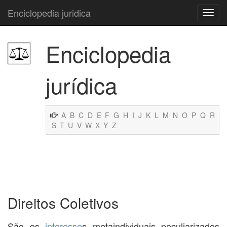
Enciclopedia juridica
Enciclopedia
jurídica
A
B
C
D
E
F
G
H
I
J
K
L
M
N
O
P
Q
R
S
T
U
V
W
X
Y
Z
Direitos Coletivos
São os
interesse
s metaindividuais peculiarizados