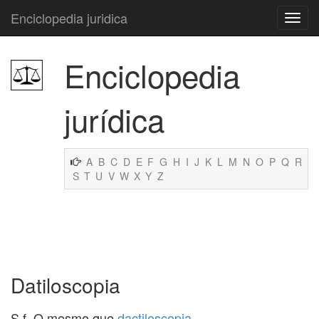
Enciclopedia juridica
Enciclopedia
jurídica
A
B
C
D
E
F
G
H
I
J
K
L
M
N
O
P
Q
R
S
T
U
V
W
X
Y
Z
Datiloscopia
S.f. O mesmo que
dactiloscopia
.