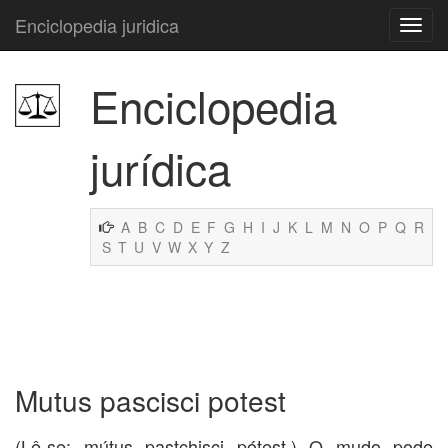
Enciclopedia juridica
Enciclopedia
jurídica
A
B
C
D
E
F
G
H
I
J
K
L
M
N
O
P
Q
R
S
T
U
V
W
X
Y
Z
Mutus pascisci potest
(Lê-se: mútus pastchisci pótest.) O mudo pode