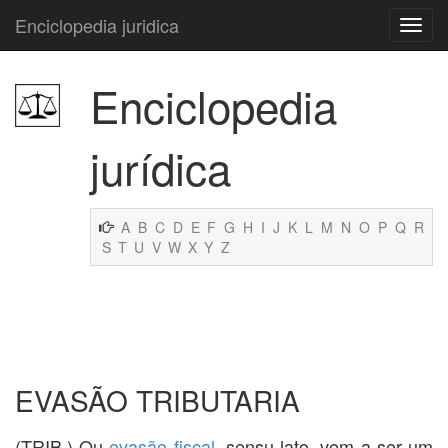
Enciclopedia juridica
Enciclopedia
jurídica
A
B
C
D
E
F
G
H
I
J
K
L
M
N
O
P
Q
R
S
T
U
V
W
X
Y
Z
EVASÃO TRIBUTARIA
(TRIB.) Ou
evasão fiscal
, sensu lato, vem a ser um