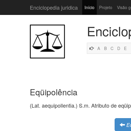
Enciclopedia juridica
Início
Projeto
Visão g
Enciclo
A
B
C
D
E
Eqüipolência
(Lat. aequipollentia.) S.m. Atributo de eqüi
E