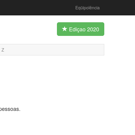
Eqüipolência
Ediçao 2020
Z
 pessoas.