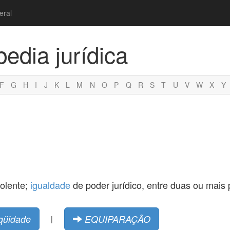
eral
pedia jurídica
F
G
H
I
J
K
L
M
N
O
P
Q
R
S
T
U
V
W
X
Y
polente;
igualdade
de poder jurídico, entre duas ou mais
qüidade
EQUIPARAÇÃO
|