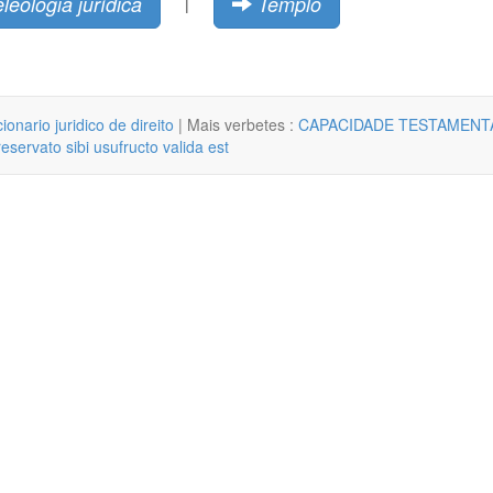
leologia jurídica
Templo
|
cionario juridico de direito
| Mais verbetes :
CAPACIDADE TESTAMENTA
ervato sibi usufructo valida est