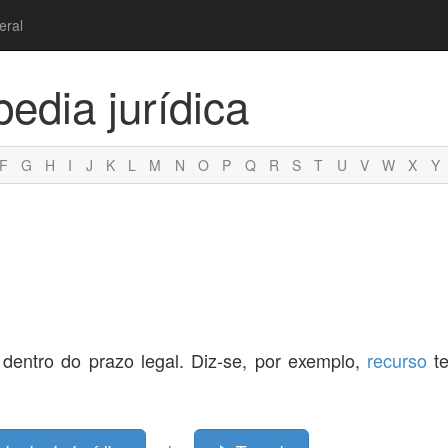
eral
pedia jurídica
F
G
H
I
J
K
L
M
N
O
P
Q
R
S
T
U
V
W
X
Y
 dentro do prazo legal. Diz-se, por exemplo,
recurso
te