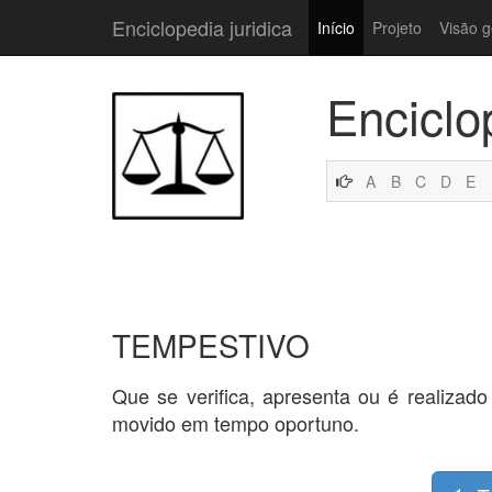
Enciclopedia juridica
Início
Projeto
Visão g
Enciclo
A
B
C
D
E
TEMPESTIVO
Que se verifica, apresenta ou é realizado
movido em tempo oportuno.