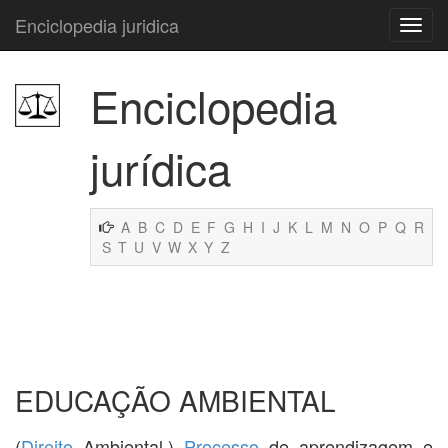
Enciclopedia juridica
Enciclopedia
jurídica
A
B
C
D
E
F
G
H
I
J
K
L
M
N
O
P
Q
R
S
T
U
V
W
X
Y
Z
EDUCAÇÃO AMBIENTAL
(
Direito
Ambiental.)
Processo
de aprendizagem e