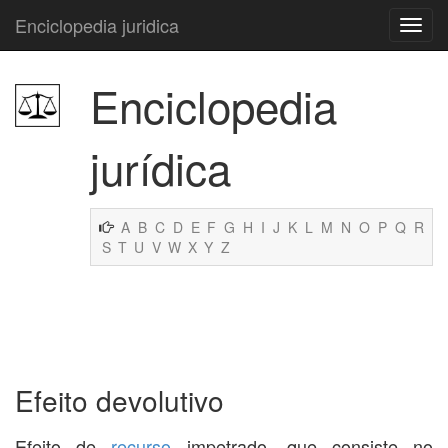
Enciclopedia juridica
Enciclopedia
jurídica
A
B
C
D
E
F
G
H
I
J
K
L
M
N
O
P
Q
R
S
T
U
V
W
X
Y
Z
Efeito devolutivo
Efeito de
recurso
impetrado, que consiste no