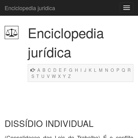
Enciclopedia juridica
Enciclopedia
jurídica
A
B
C
D
E
F
G
H
I
J
K
L
M
N
O
P
Q
R
S
T
U
V
W
X
Y
Z
DISSÍDIO INDIVIDUAL
(Consolidaçao das Leis do Trabalho) É o conflito