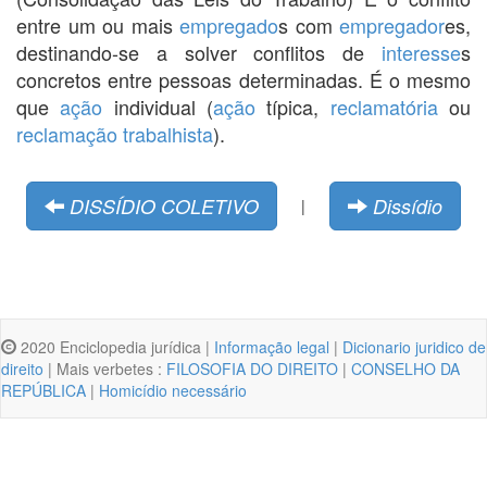
entre um ou mais
empregado
s com
empregador
es,
destinando-se a solver conflitos de
interesse
s
concretos entre pessoas determinadas. É o mesmo
que
ação
individual (
ação
típica,
reclamatória
ou
reclamação trabalhista
).
DISSÍDIO COLETIVO
Dissídio
|
2020 Enciclopedia jurídica |
Informação legal
|
Dicionario juridico de
direito
| Mais verbetes :
FILOSOFIA DO DIREITO
|
CONSELHO DA
REPÚBLICA
|
Homicídio necessário